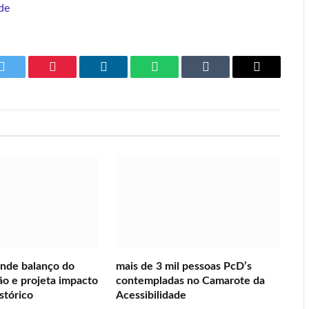
de
Twitter
Pinterest
LinkedIn
WhatsApp
Tumblr
Copy
Link
ende balanço do
mais de 3 mil pessoas PcD’s
ão e projeta impacto
contempladas no Camarote da
stórico
Acessibilidade