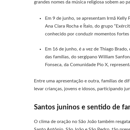
grandes nomes da música religiosa sobem ao pa
Em 9 de junho, se apresentam Irmã Kelly 
Ana Clara Rocha e Ítalo, do grupo “Exérci
conhecido por conduzir momentos fortes d
Em 16 de junho, é a vez de Thiago Brado
das famílias, do sergipano William Sanfon
Fonseca, da Comunidade Pio X, representa
Entre uma apresentação e outra, famílias de di
levar crianças, jovens e idosos, participando ju
Santos juninos e sentido de fa
O clima de oração no São João também resgata
Santo Antônio, São João e São Pedro, tão pres