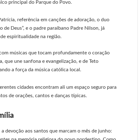
lco principal do Parque do Povo.
Patrícia, referência em canções de adoração, o duo
to de Deus”, e o padre paraibano Padre Nilson, já
e espiritualidade na região.
, com músicas que tocam profundamente o coração
a, que une sanfona e evangelização, e de Teto
ndo a força da música católica local.
ferentes cidades encontram ali um espaço seguro para
ntos de orações, cantos e danças típicas.
mília
 a devoção aos santos que marcam o mês de junho:
entes na memória religiosa do povo nordestino. Como