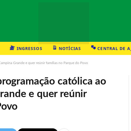
INGRESSOS
NOTÍCIAS
CENTRAL DE 
 Campina Grande e quer reúnir famílias no Parque do Povo
 programação católica ao
rande e quer reúnir
Povo