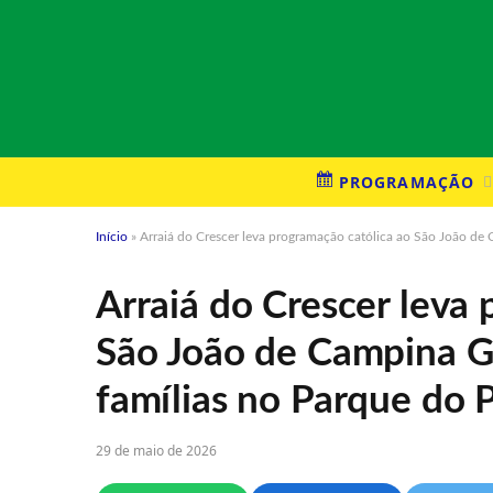
PROGRAMAÇÃO
Início
»
Arraiá do Crescer leva programação católica ao São João de
Arraiá do Crescer leva
São João de Campina G
famílias no Parque do 
29 de maio de 2026