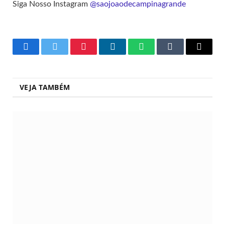
Siga Nosso Instagram
@saojoaodecampinagrande
Facebook
Twitter
Pinterest
LinkedIn
WhatsApp
Tumblr
Copy
Link
VEJA TAMBÉM