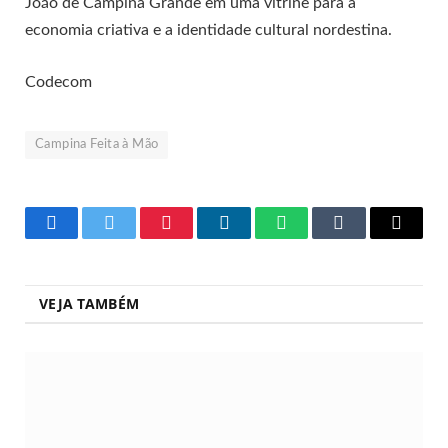
João de Campina Grande em uma vitrine para a
economia criativa e a identidade cultural nordestina.
Codecom
Campina Feita à Mão
Facebook
Twitter
Pinterest
LinkedIn
WhatsApp
Tumblr
Copy
Link
VEJA TAMBÉM