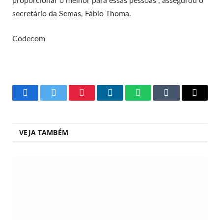
proporcionar o melhor para essas pessoas”, assegurou o
secretário da Semas, Fábio Thoma.
Codecom
Facebook
Twitter
Pinterest
LinkedIn
WhatsApp
Tumblr
Copy
Link
VEJA TAMBÉM