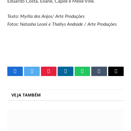
Eduardo Costa, Eliane, Capilé e Mexe Ville.
Texto: Myrlla dos Anjos/ Arte Produções
Fotos: Natasha Leoni e Thallys Andrade / Arte Produções
Facebook
Twitter
Pinterest
LinkedIn
WhatsApp
Tumblr
Copy
Link
VEJA TAMBÉM