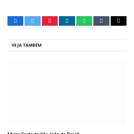
Facebook
Twitter
Pinterest
LinkedIn
WhatsApp
Tumblr
Copy
Link
VEJA TAMBÉM