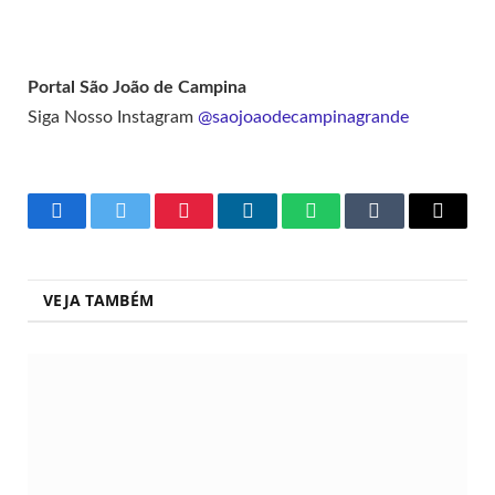
Portal São João de Campina
Siga Nosso Instagram
@saojoaodecampinagrande
Facebook
Twitter
Pinterest
LinkedIn
WhatsApp
Tumblr
Copy
Link
VEJA TAMBÉM