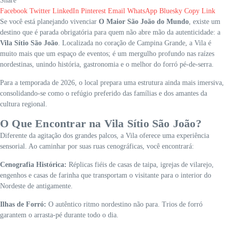
Share
Facebook
Twitter
LinkedIn
Pinterest
Email
WhatsApp
Bluesky
Copy Link
Se você está planejando vivenciar
O Maior São João do Mundo
, existe um
destino que é parada obrigatória para quem não abre mão da autenticidade: a
Vila Sítio São João
. Localizada no coração de Campina Grande, a Vila é
muito mais que um espaço de eventos; é um mergulho profundo nas raízes
nordestinas, unindo história, gastronomia e o melhor do forró pé-de-serra.
Para a temporada de 2026, o local prepara uma estrutura ainda mais imersiva,
consolidando-se como o refúgio preferido das famílias e dos amantes da
cultura regional.
O Que Encontrar na Vila Sítio São João?
Diferente da agitação dos grandes palcos, a Vila oferece uma experiência
sensorial. Ao caminhar por suas ruas cenográficas, você encontrará:
Cenografia Histórica:
Réplicas fiéis de casas de taipa, igrejas de vilarejo,
engenhos e casas de farinha que transportam o visitante para o interior do
Nordeste de antigamente.
Ilhas de Forró:
O autêntico ritmo nordestino não para. Trios de forró
garantem o arrasta-pé durante todo o dia.